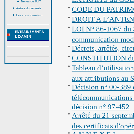
Textes de l'UIT
CODE DU PATRIM
Autres documents
Les infos formation
DROIT A L’ANTE
LOI N° 86-1067 du 30
ENTRAINEMENT À
L'EXAMEN
communication modi
Décrets, arrêtés, cir
CONSTITUTION du 
Tableau d’utilisatio
aux attributions au 
Décision n° 00-389 d
télécommunications 
décision n° 97-452
Arrêté du 21 septemb
des certificats d'opé