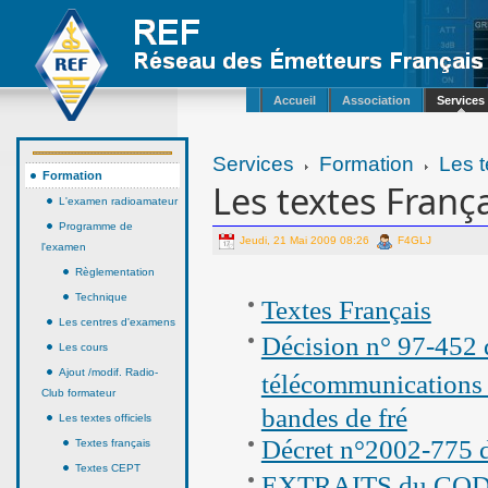
Accueil
Association
Services
Services
Formation
Les t
Formation
Les textes Franç
L'examen radioamateur
Programme de
Jeudi, 21 Mai 2009 08:26
F4GLJ
l'examen
Règlementation
Technique
Textes Français
Les centres d'examens
Décision n° 97-452 d
Les cours
Ajout /modif. Radio-
télécommunications 
Club formateur
bandes de fré
Les textes officiels
Décret n°2002-775 
Textes français
Textes CEPT
EXTRAITS du CO