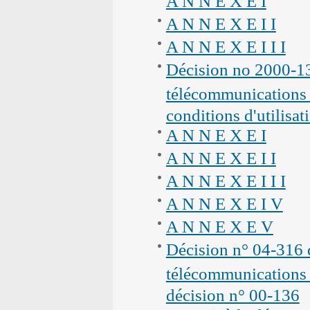
A N N E X E I
A N N E X E I I
A N N E X E I I I
Décision no 2000-136
télécommunications 
conditions d'utilisat
A N N E X E I
A N N E X E I I
A N N E X E I I I
A N N E X E I V
A N N E X E V
Décision n° 04-316 d
télécommunications 
décision n° 00-136